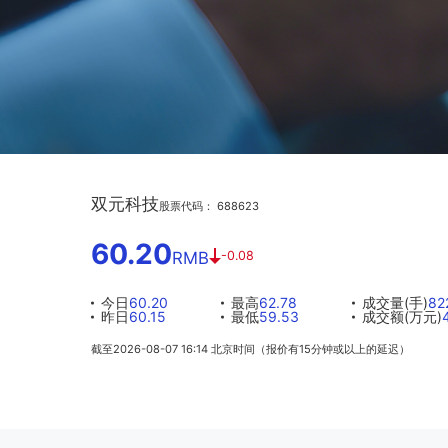
双元科技
股票代码： 688623
60.20
RMB
-0.08
今日
60.20
最高
62.78
成交量(手)
82
昨日
60.15
最低
59.53
成交额(万元)
截至2026-08-07 16:14 北京时间（报价有15分钟或以上的延迟）