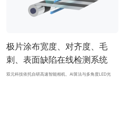
极片涂布宽度、对齐度、毛
刺、表面缺陷在线检测系统
双元科技依托自研高速智能相机、AI算法与多角度LED光
源，打造涂炭极片涂布宽度、对齐度、表面缺陷在线检测系
统，实现0.01mm分辨率下的高精度缺陷识别与尺寸测量。
系统支持检测A/B面涂膜宽度、留白宽度、正反面对齐度、
边缘毛刺及线状条纹、斑点、色差、漏涂、折痕、压痕、凹
坑、凸起、碰伤、卷边、起皱、针孔等多类典型缺陷。
平台
支持图像与报表实时输出，具备分区分析与等级评估能力，
采用千兆/万兆双网口高速传输，适用于各类铝箔及金属箔材
涂布产线，助力提升涂炭箔产品的一致性与出货良率。