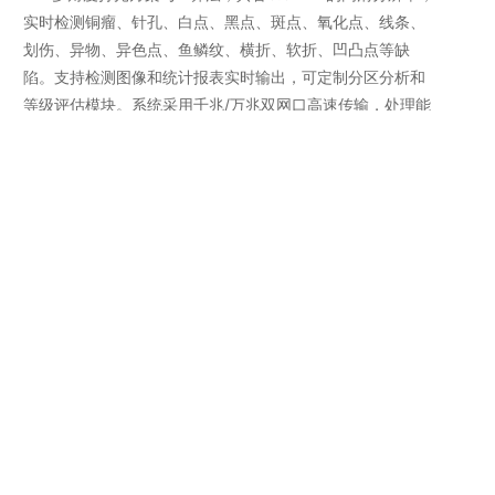
实时检测铜瘤、针孔、白点、黑点、斑点、氧化点、线条、
划伤、异物、异色点、鱼鳞纹、横折、软折、凹凸点等缺
陷。支持检测图像和统计报表实时输出，可定制分区分析和
等级评估模块。系统采用千兆/万兆双网口高速传输，处理能
力强，适用于高速表处理机、分切机、覆铜板等产线，提升
铜箔品质一致性和出货良率。
AI算法
智能相机
缺陷识别
实时分析
性能参数