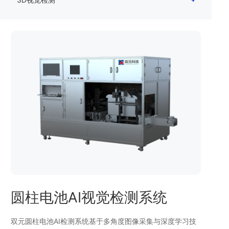
圆柱电池AI视觉检测系统
双元圆柱电池AI检测系统基于多角度图像采集与深度学习技