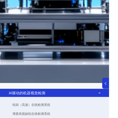
AI驱动的机器视觉检测
纸病（高速）在线检测系统
薄膜表面缺陷在线检测系统