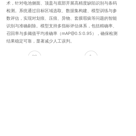
术，针对电池侧面、顶盖与底部开展高精度缺陷识别与条码
检测。系统通过目标区域选取、数据集构建、模型训练与参
数评估，实现对划痕、压痕、异物、套膜瑕疵等问题的智能
识别与准确剔除。模型支持多指标评估体系，包括精确率、
召回率与多阈值平均准确率（mAP@0.5:0.95），确保检测
结果稳定可靠，显著减少人工误判。
深度学习
缺陷识别
智能相机
条码检测
相关产品推荐