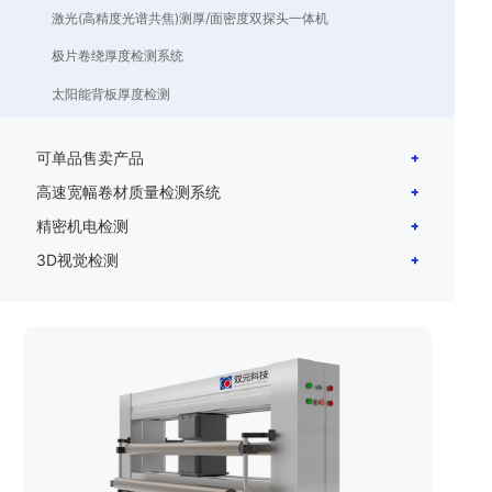
激光(高精度光谱共焦)测厚/面密度双探头一体机
极片卷绕厚度检测系统
太阳能背板厚度检测
湿法无纺布集散控制系统（DCS）
可单品售卖产品
高速宽幅卷材质量检测系统
精密机电检测
3D视觉检测